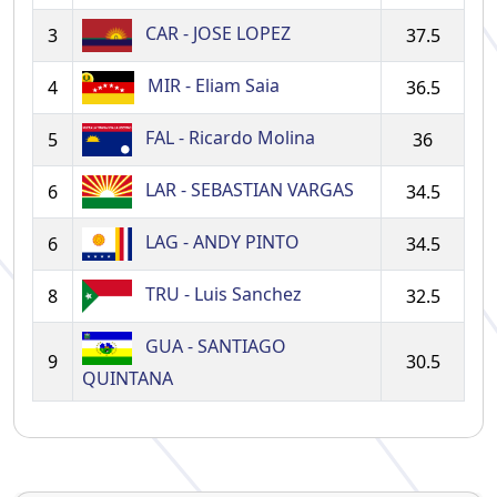
CAR - JOSE LOPEZ
3
37.5
MIR - Eliam Saia
4
36.5
FAL - Ricardo Molina
5
36
LAR - SEBASTIAN VARGAS
6
34.5
LAG - ANDY PINTO
6
34.5
TRU - Luis Sanchez
8
32.5
GUA - SANTIAGO
9
30.5
QUINTANA