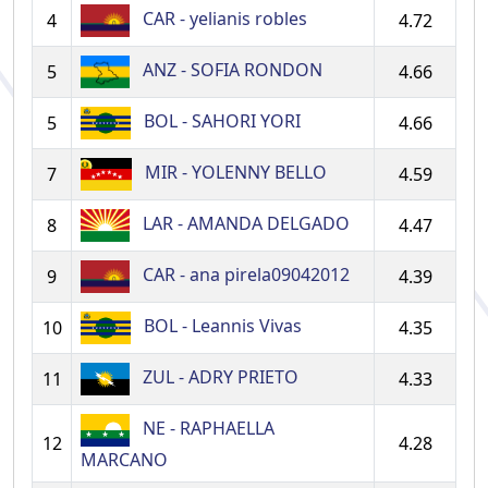
CAR - yelianis robles
4
4.72
ANZ - SOFIA RONDON
5
4.66
BOL - SAHORI YORI
5
4.66
MIR - YOLENNY BELLO
7
4.59
LAR - AMANDA DELGADO
8
4.47
CAR - ana pirela09042012
9
4.39
BOL - Leannis Vivas
10
4.35
ZUL - ADRY PRIETO
11
4.33
NE - RAPHAELLA
12
4.28
MARCANO