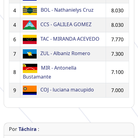
BOL - Nathanielys Cruz
4
8.030
CCS - GALILEA GOMEZ
4
8.030
TAC - MIRANDA ACEVEDO
6
7.770
ZUL - Albaniz Romero
7
7.300
MIR - Antonella
8
7.100
Bustamante
COJ - luciana macupido
9
7.000
Por
Táchira
: