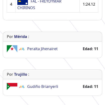
FAL - FREYDYMAR
4
1:24.12
CHIRINOS
Por
Mérida
:
Peralta
Jihenairet
Edad: 11
Por
Trujillo
:
Gudiño
Brianyerli
Edad: 11