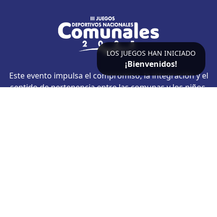
LOS JUEGOS HAN INICIADO
¡Bienvenidos!
Este evento impulsa el compromiso, la integración y el
sentido de pertenencia entre las comunas y los niños,
promoviendo valores fundamentales como la
responsabilidad, la cooperación, el respeto y la alegría
de participar en comunidad.
CONTACTO
Av. Teherán, Redoma de la India, Velódromo Teo
Capriles, Torre A, Montalbán 1, Municipio Bolivariano
Libertador, Caracas
oac@mindeporte.gob.ve