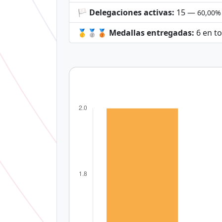
🏳️ Delegaciones activas:
15 —
60,00% 
🥇🥈🥉 Medallas entregadas:
6 en to