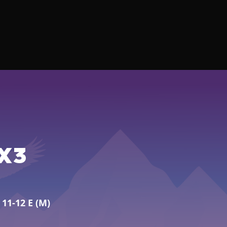
X3
11-12 E (M)